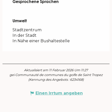
Gesprochene Sprachen
Gesprochene Sprachen
Umwelt
Umwelt
Stadtzentrum
In der Stadt
In Nähe einer Bushaltestelle
Aktualisiert am 11 Februar 2026 Um 11:27
gei Communauté de communes du golfe de Saint Tropez
(Kennung des Angebots :
6234168
)
Einen Irrtum angeben