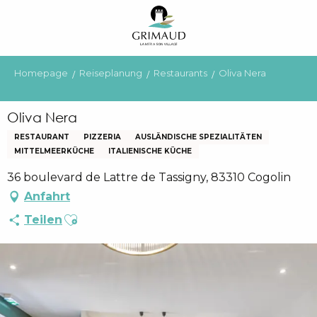
Aller
au
contenu
principal
Homepage
Reiseplanung
Restaurants
Oliva Nera
Oliva Nera
RESTAURANT
PIZZERIA
AUSLÄNDISCHE SPEZIALITÄTEN
MITTELMEERKÜCHE
ITALIENISCHE KÜCHE
36 boulevard de Lattre de Tassigny, 83310 Cogolin
Anfahrt
Ajouter aux favoris
Teilen