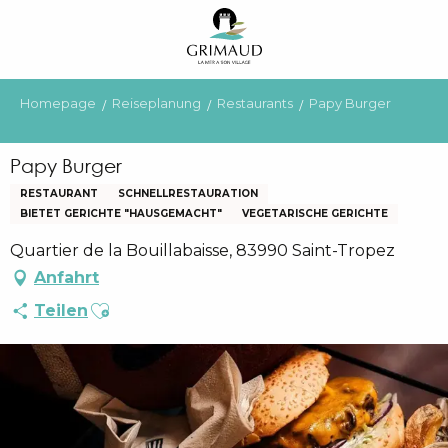
Aller
au
contenu
principal
Homepage
Reiseplanung
Restaurants
Papy Burger
Papy Burger
RESTAURANT
SCHNELLRESTAURATION
BIETET GERICHTE "HAUSGEMACHT"
VEGETARISCHE GERICHTE
Quartier de la Bouillabaisse, 83990 Saint-Tropez
Anfahrt
Ajouter aux favoris
Teilen