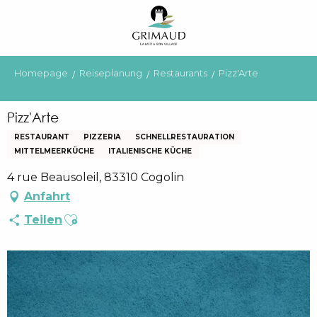
Aller
au
contenu
principal
Homepage
Reiseplanung
Restaurants
Pizz'Arte
Pizz'Arte
RESTAURANT
PIZZERIA
SCHNELLRESTAURATION
MITTELMEERKÜCHE
ITALIENISCHE KÜCHE
4 rue Beausoleil, 83310 Cogolin
Anfahrt
Ajouter aux favoris
Teilen