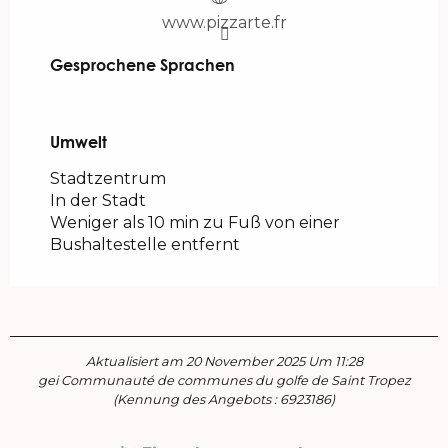
www.pizzarte.fr
Gesprochene Sprachen
Gesprochene Sprachen
Umwelt
Umwelt
Stadtzentrum
In der Stadt
Weniger als 10 min zu Fuß von einer
Bushaltestelle entfernt
Aktualisiert am 20 November 2025 Um 11:28
gei Communauté de communes du golfe de Saint Tropez
(Kennung des Angebots :
6923186
)