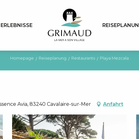
ERLEBNISSE
REISEPLANU
Homepage
Reiseplanung
Restaurants
Playa Mezcala
ssence Avia, 83240 Cavalaire-sur-Mer
Anfahrt