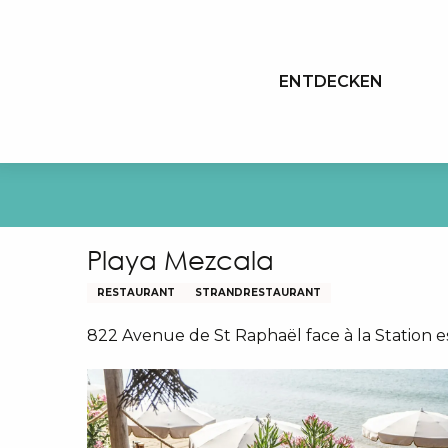
Aller
au
contenu
ENTDECKEN
principal
Playa Mezcala
RESTAURANT
STRANDRESTAURANT
822 Avenue de St Raphaël face à la Station e