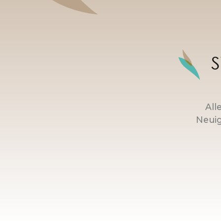
S
All
Neuig