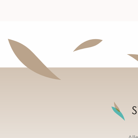
S
All