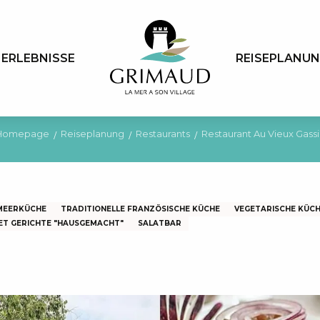
ERLEBNISSE
REISEPLANU
Homepage
Reiseplanung
Restaurants
Restaurant Au Vieux Gass
MEERKÜCHE
TRADITIONELLE FRANZÖSISCHE KÜCHE
VEGETARISCHE KÜC
ET GERICHTE "HAUSGEMACHT"
SALATBAR