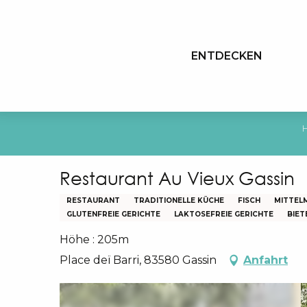
Aller
au
contenu
ENTDECKEN
principal
Restaurant Au Vieux Gassin
RESTAURANT
TRADITIONELLE KÜCHE
FISCH
MITTEL
GLUTENFREIE GERICHTE
LAKTOSEFREIE GERICHTE
BIET
Höhe : 205m
Place deï Barri, 83580 Gassin
Anfahrt