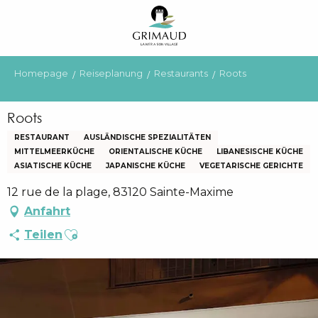
Aller
au
contenu
principal
Homepage
Reiseplanung
Restaurants
Roots
Roots
RESTAURANT
AUSLÄNDISCHE SPEZIALITÄTEN
MITTELMEERKÜCHE
ORIENTALISCHE KÜCHE
LIBANESISCHE KÜCHE
ASIATISCHE KÜCHE
JAPANISCHE KÜCHE
VEGETARISCHE GERICHTE
12 rue de la plage, 83120 Sainte-Maxime
Anfahrt
Ajouter aux favoris
Teilen