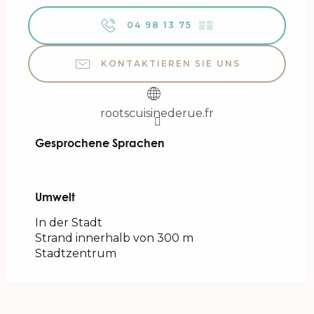
04 98 13 75
▒▒
KONTAKTIEREN SIE UNS
rootscuisinederue.fr
Gesprochene Sprachen
Gesprochene Sprachen
Umwelt
Umwelt
In der Stadt
Strand innerhalb von 300 m
Stadtzentrum