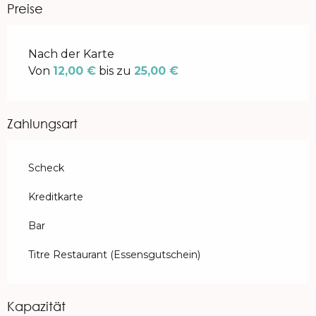
Preise
Preise 2026
Nach der Karte
Von
12,00 €
bis zu
25,00 €
Zahlungsart
Scheck
Kreditkarte
Bar
Titre Restaurant (Essensgutschein)
Kapazität