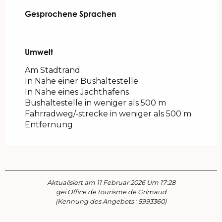
Gesprochene Sprachen
Gesprochene Sprachen
Umwelt
Umwelt
Am Stadtrand
In Nähe einer Bushaltestelle
In Nähe eines Jachthafens
Bushaltestelle in weniger als 500 m
Fahrradweg/-strecke in weniger als 500 m
Entfernung
Aktualisiert am 11 Februar 2026 Um 17:28
gei Office de tourisme de Grimaud
(Kennung des Angebots :
5993360
)