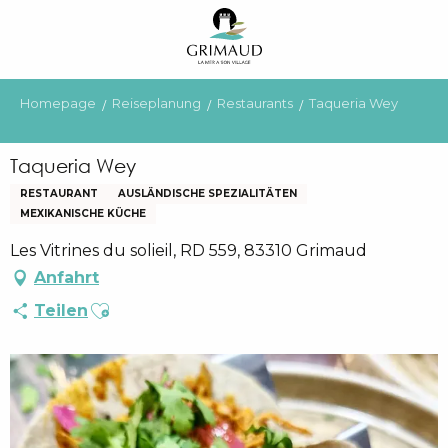
Aller
au
contenu
principal
Homepage
Reiseplanung
Restaurants
Taqueria Wey
Taqueria Wey
RESTAURANT
AUSLÄNDISCHE SPEZIALITÄTEN
MEXIKANISCHE KÜCHE
Les Vitrines du solieil, RD 559, 83310 Grimaud
Anfahrt
Ajouter aux favoris
Teilen