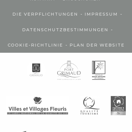
-
-
DIE VERPFLICHTUNGEN
IMPRESSUM
-
DATENSCHUTZBESTIMMUNGEN
-
COOKIE-RICHTLINIE
PLAN DER WEBSITE