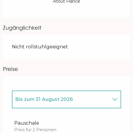
Atout France
Zugänglichkeit
Nicht rollstuhlgeeignet
Preise
Bis zum
31 August 2026
ab
1 Mai 2026
bis zum
31 Mai 2026
Pauschale
Preis für 2 Personen
ab
1 September 2026
bis zum
4