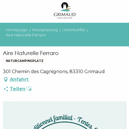
Aller
au
contenu
principal
Homepage
Reiseplanung
Unterkünfte
Aire Naturelle Ferraro
Aire Naturelle Ferraro
NATURCAMPINGPLATZ
301 Chemin des Cagnignons, 83310 Grimaud
Anfahrt
Ajouter aux favoris
Teilen