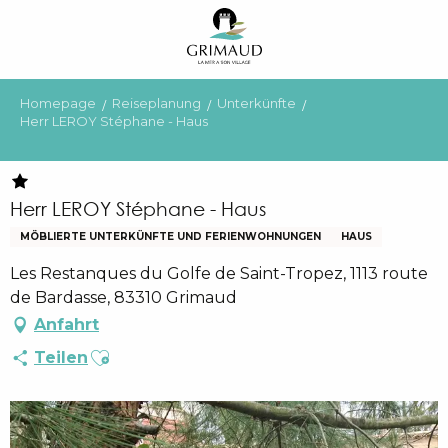
Aller
au
contenu
principal
Homepage
Reiseplanung
Unterkünfte
Herr LEROY Stéphane - Haus
Herr LEROY Stéphane - Haus
MÖBLIERTE UNTERKÜNFTE UND FERIENWOHNUNGEN
HAUS
Les Restanques du Golfe de Saint-Tropez, 1113 route
de Bardasse, 83310 Grimaud
Anfahrt
Ajouter aux favoris
Teilen