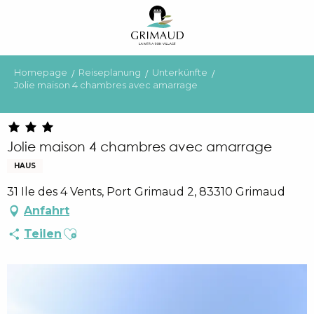
Aller
au
contenu
principal
Homepage
Reiseplanung
Unterkünfte
Jolie maison 4 chambres avec amarrage
Jolie maison 4 chambres avec amarrage
HAUS
31 Ile des 4 Vents, Port Grimaud 2, 83310 Grimaud
Anfahrt
Ajouter aux favoris
Teilen