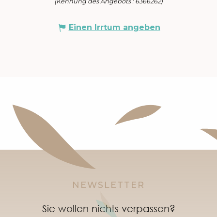
(Kennung des Angebots :
6366262
)
Einen Irrtum angeben
NEWSLETTER
Sie wollen nichts verpassen?