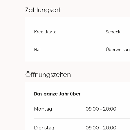
AB
22 AUGUST 2026
BIS ZUM
15
Zahlungsart
Kreditkarte
Scheck
Bar
Überweisu
Öffnungszeiten
Das ganze Jahr über
Das ganze Jahr über
Montag
09:00 - 20:00
Dienstag
09:00 - 20:00