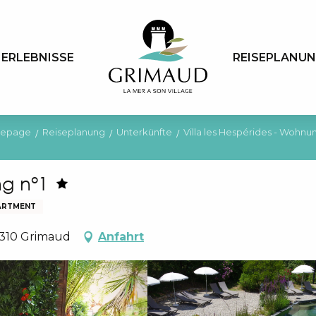
ERLEBNISSE
REISEPLANU
epage
Reiseplanung
Unterkünfte
Villa les Hespérides - Wohnun
ng n°1
ARTMENT
83310 Grimaud
Anfahrt