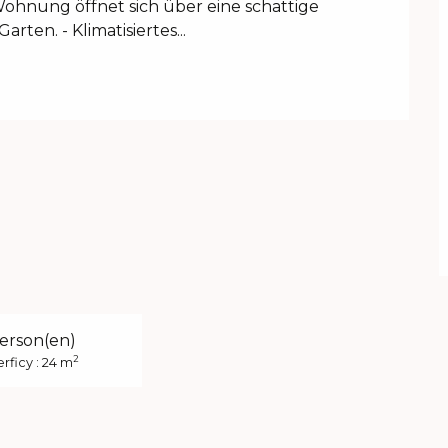
ohnung öffnet sich über eine schattige 
ten. - Klimatisiertes...
erson(en)
2
rficy : 24 m