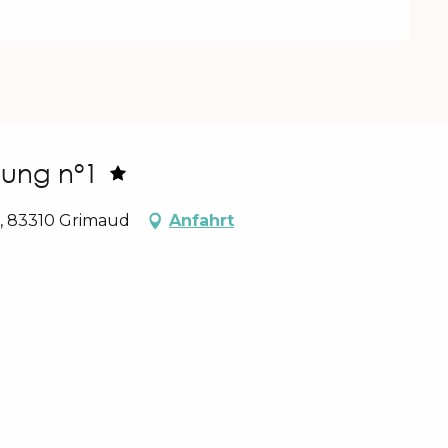
nung n°1
e, 83310 Grimaud
Anfahrt