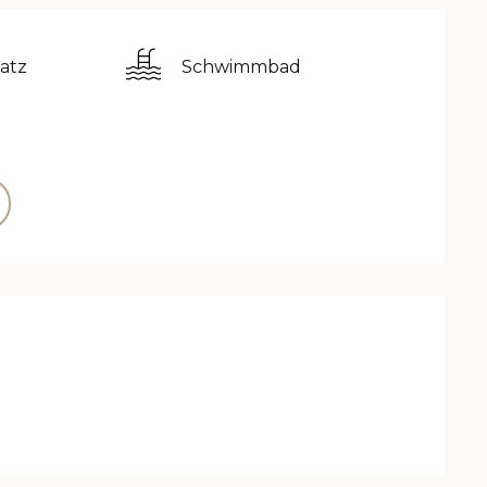
atz
Schwimmbad
eiten