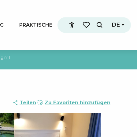
DE
NG
PRAKTISCHE
Suche
Accessibilité
Voir les favoris
g n°1
Ajouter aux favoris
Teilen
Zu Favoriten hinzufügen