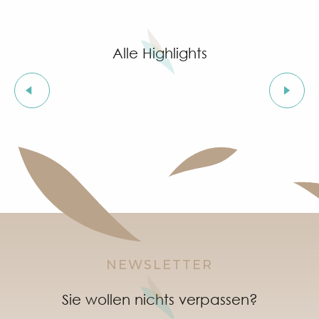
Summer for ever – Golf-Veranstaltungen bei Golf Up
Kino im Schloss
Stage de golf pour enfants à Golf Up
Alle Highlights
Ausstellung von Siegward Sprotte & Stefan Szczesny
Aperitif & Tapas unter dem Pinienwald & music live
Soirée "Latinight" à l'After Beach
Les Soirées Musicales de Grimaud
Ausstellung „Jungle indienne“ mit Stammeskunst v
Grimaud Art Urbain - Street-Art-Festival
Geführte Tour durch das Dorf Grimaud (private Füh
Wochenmarkt Port Grimaud
NEWSLETTER
Sie wollen nichts verpassen?