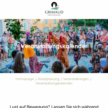
Aller
au
contenu
principal
Veranstaltungskalender
Homepage
Reiseplanung
Veranstaltungen
Veranstaltungskalender
Lust auf Bewegung? Lassen Sie sich während