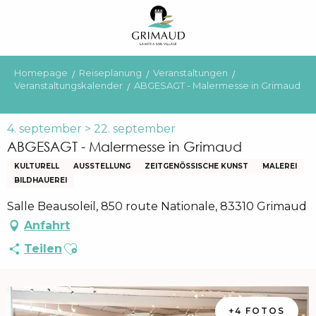
Aller
au
contenu
principal
Homepage
Reiseplanung
Veranstaltungen
Veranstaltungskalender
ABGESAGT - Malermesse in Grimaud
4. september > 22. september
ABGESAGT - Malermesse in Grimaud
KULTURELL
AUSSTELLUNG
ZEITGENÖSSISCHE KUNST
MALEREI
BILDHAUEREI
Salle Beausoleil, 850 route Nationale, 83310 Grimaud
Anfahrt
Ajouter aux favoris
Teilen
+4 FOTOS