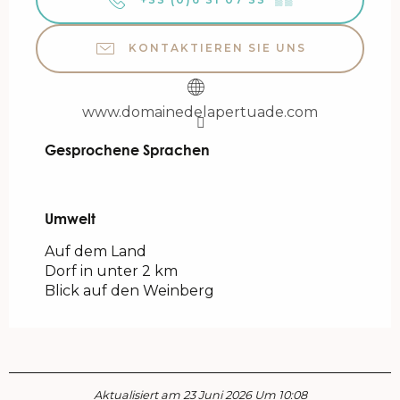
KONTAKTIEREN SIE UNS
www.domainedelapertuade.com
Gesprochene Sprachen
Gesprochene Sprachen
Umwelt
Umwelt
Auf dem Land
Dorf in unter 2 km
Blick auf den Weinberg
Aktualisiert am 23 Juni 2026 Um 10:08