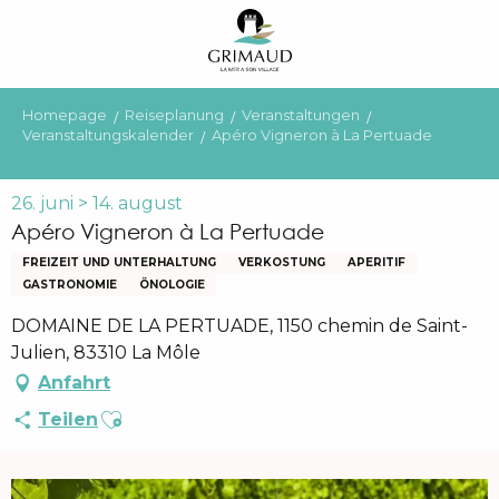
Aller
au
contenu
principal
Homepage
Reiseplanung
Veranstaltungen
Veranstaltungskalender
Apéro Vigneron à La Pertuade
26. juni > 14. august
Apéro Vigneron à La Pertuade
FREIZEIT UND UNTERHALTUNG
VERKOSTUNG
APERITIF
GASTRONOMIE
ÖNOLOGIE
DOMAINE DE LA PERTUADE, 1150 chemin de Saint-
Julien, 83310 La Môle
Anfahrt
Ajouter aux favoris
Teilen