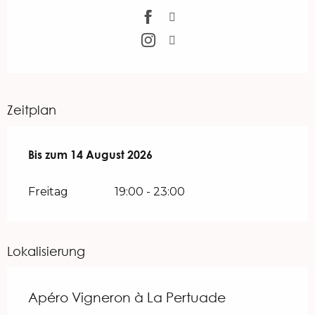
Zeitplan
vom
Bis zum
26 Juni 2026
14 August 2026
bis zum
14 August 2026
Freitag
19:00 - 23:00
Lokalisierung
Apéro Vigneron à La Pertuade