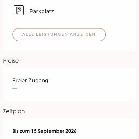
Parkplatz
ALLE LEISTUNGEN ANZEIGEN
Preise
Freier Zugang.
—
Zeitplan
vom
Bis zum
5 Mai 2026
15 September 2026
bis zum
15 September 2026