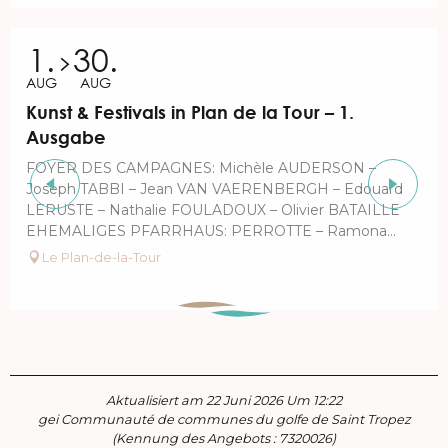
1.
30.
AUG
AUG
Kunst & Festivals in Plan de la Tour – 1.
Ausgabe
FOYER DES CAMPAGNES: Michèle AUDERSON –
Joseph TABBI – Jean VAN VAERENBERGH – Edouard
LERUSTE – Nathalie FOULADOUX – Olivier BATAILLE
EHEMALIGES PFARRHAUS: PERROTTE – Ramona...
Le Plan-de-la-Tour
Aktualisiert am 22 Juni 2026 Um 12:22
gei Communauté de communes du golfe de Saint Tropez
(Kennung des Angebots :
7320026
)