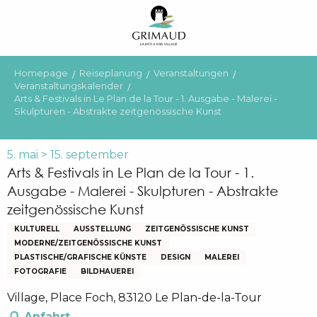
Aller
au
contenu
principal
Homepage
Reiseplanung
Veranstaltungen
Veranstaltungskalender
Arts & Festivals in Le Plan de la Tour - 1. Ausgabe - Malerei -
Skulpturen - Abstrakte zeitgenössische Kunst
5. mai > 15. september
Arts & Festivals in Le Plan de la Tour - 1.
Ausgabe - Malerei - Skulpturen - Abstrakte
zeitgenössische Kunst
KULTURELL
AUSSTELLUNG
ZEITGENÖSSISCHE KUNST
MODERNE/ZEITGENÖSSISCHE KUNST
PLASTISCHE/GRAFISCHE KÜNSTE
DESIGN
MALEREI
FOTOGRAFIE
BILDHAUEREI
Village, Place Foch, 83120 Le Plan-de-la-Tour
Anfahrt