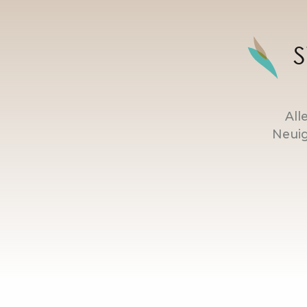
S
All
Neuig