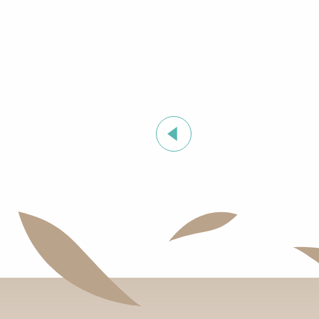
Sommerliche Sportanimationen in Grimaud
„Mercredi Sauvage“-Abend im Thym Sauvage
Stage de golf pour enfants à Golf Up
Ausstellung von Siegward Sprotte & Stefan Szczesny
Aperitif & Tapas unter dem Pinienwald & music live
Nacht der Boulisten
"Live music ultra dansant" à l'After Beach
Ausstellung „Jungle indienne“ mit Stammeskunst v
Grimaud Art Urbain - Street-Art-Festival
Geführte Tour durch das Dorf Grimaud (private Füh
Einführungsworkshop zu Naturweinen im Clos des B
Aktivität „Muskelaufbau” auf der Ranch La Mène