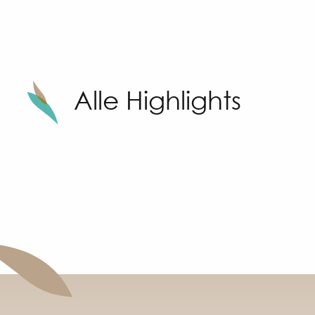
Alle Highlights
on Sunny Sandhu
Euro Festival Harley-Davidson
rung)