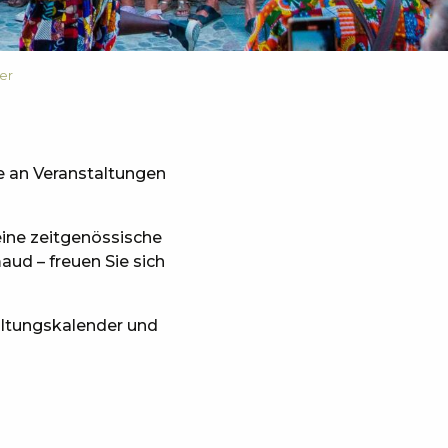
er
e an Veranstaltungen
 eine zeitgenössische
aud – freuen Sie sich
taltungskalender und
x favoris