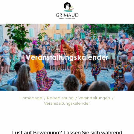
Aller
au
contenu
principal
Veranstaltungskalender
Homepage
Reiseplanung
Veranstaltungen
Veranstaltungskalender
Lust auf Bewegung? Lassen Sie sich während