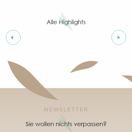
"Live jazz" à l'After Beach
Grimaud Art Urbain - Street-Art-Festival
Geführte Tour durch das Dorf Grimaud (private Füh
Alle Highlights
Wochenmarkt Port Grimaud
Bio- und Ethikmarkt in Grimaud
Flohmarkt von Mas de Bagatin
Biomesse
Orientierungsläufe im Dorf Grimaud
Nachtmarket im Port Grimaud
Soirée "Afro, Bouillon, Shatta, Dancehall" à l'After Bea
Einführungsworkshop zu Naturweinen im Clos des B
NEWSLETTER
Sie wollen nichts verpassen?