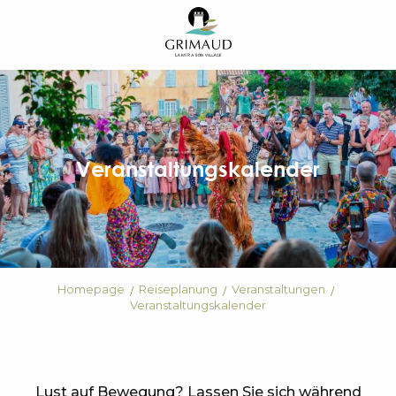
Aller
au
contenu
principal
Veranstaltungskalender
Homepage
Reiseplanung
Veranstaltungen
Veranstaltungskalender
Lust auf Bewegung? Lassen Sie sich während