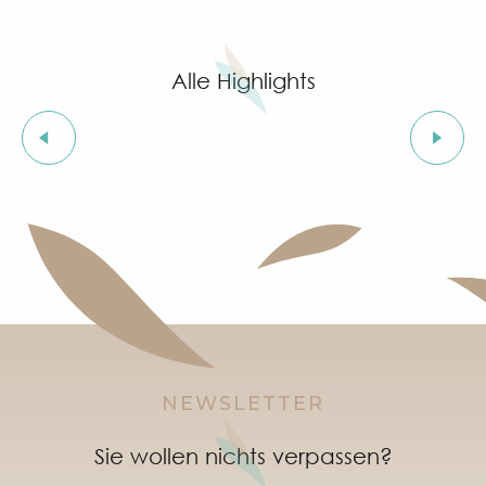
Ausstellung von Siegward Sprotte & Stefan Szczesny
Aperitif & Tapas unter dem Pinienwald & music live
Cartel del Chipo à l'After Beach
Alle Highlights
Ausstellung „Jungle indienne“ mit Stammeskunst v
Grimaud Art Urbain - Street-Art-Festival
Geführte Tour durch das Dorf Grimaud (private Füh
Les Grimaldines
Ausstellung „Das Schloss von Grimaud“
Einführungskurse in die provenzalische Sprache
Orientierungsläufe im Dorf Grimaud
"SOS Cartel Radio" à l'After Beach
NEWSLETTER
Sie wollen nichts verpassen?