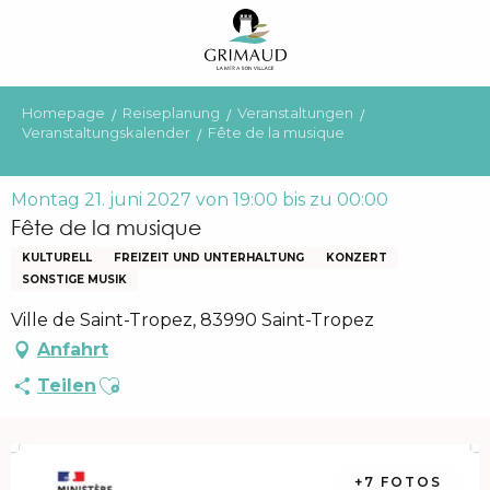
Aller
au
contenu
principal
Homepage
Reiseplanung
Veranstaltungen
Veranstaltungskalender
Fête de la musique
Montag 21. juni 2027 von 19:00 bis zu 00:00
Fête de la musique
KULTURELL
FREIZEIT UND UNTERHALTUNG
KONZERT
SONSTIGE MUSIK
Ville de Saint-Tropez, 83990 Saint-Tropez
Anfahrt
Ajouter aux favoris
Teilen
+7 FOTOS