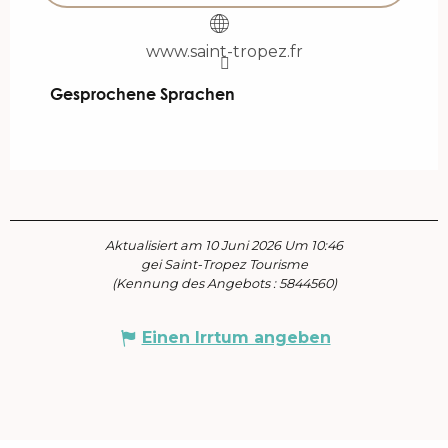
www.saint-tropez.fr
Gesprochene Sprachen
Gesprochene Sprachen
Aktualisiert am 10 Juni 2026 Um 10:46
gei Saint-Tropez Tourisme
(Kennung des Angebots :
5844560
)
Einen Irrtum angeben