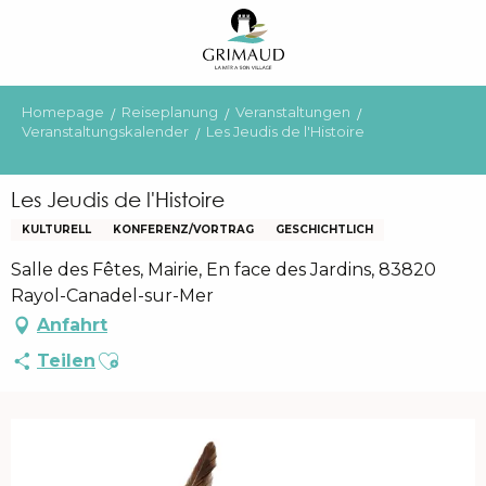
Aller
au
contenu
principal
Homepage
Reiseplanung
Veranstaltungen
Veranstaltungskalender
Les Jeudis de l'Histoire
Les Jeudis de l'Histoire
KULTURELL
KONFERENZ/VORTRAG
GESCHICHTLICH
Salle des Fêtes, Mairie, En face des Jardins, 83820
Rayol-Canadel-sur-Mer
Anfahrt
Ajouter aux favoris
Teilen