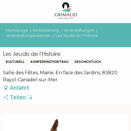
Aller
au
contenu
principal
Homepage
Reiseplanung
Veranstaltungen
Veranstaltungskalender
Les Jeudis de l'Histoire
Les Jeudis de l'Histoire
KULTURELL
KONFERENZ/VORTRAG
GESCHICHTLICH
Salle des Fêtes, Mairie, En face des Jardins, 83820
Rayol-Canadel-sur-Mer
Anfahrt
Ajouter aux favoris
Teilen