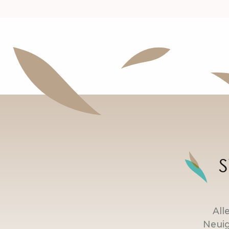
S
All
Neuig