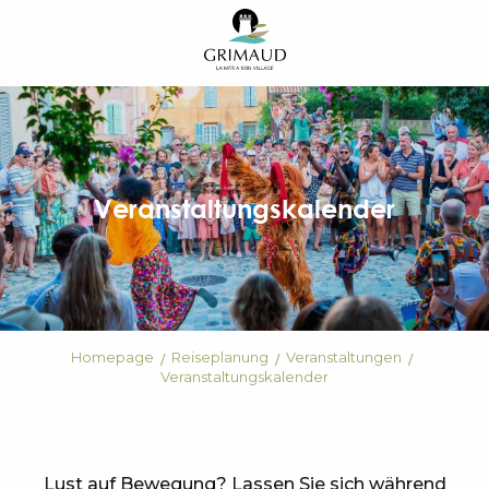
Aller
au
contenu
principal
Veranstaltungskalender
Homepage
Reiseplanung
Veranstaltungen
Veranstaltungskalender
Lust auf Bewegung? Lassen Sie sich während