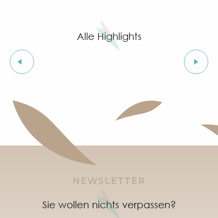
"SOS Cartel Radio" à l'After Beach
Ausstellung „Jungle indienne“ mit Stammeskunst v
Grimaud Art Urbain - Street-Art-Festival
Alle Highlights
Geführte Tour durch das Dorf Grimaud (private Füh
Ausstellung „Das Schloss von Grimaud“
Märchenstunde in Grimaud
Les Grimaldines
Orientierungsläufe im Dorf Grimaud
"Live jazz" à l'After Beach
Wochenmarkt Port Grimaud
Bio- und Ethikmarkt in Grimaud
NEWSLETTER
Sie wollen nichts verpassen?