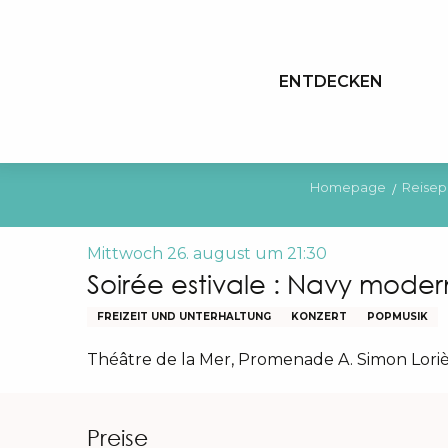
Aller
au
contenu
ENTDECKEN
principal
Homepage
Reisep
Mittwoch 26. august um 21:30
Soirée estivale : Navy moder
FREIZEIT UND UNTERHALTUNG
KONZERT
POPMUSIK
Théâtre de la Mer, Promenade A. Simon Lori
Preise