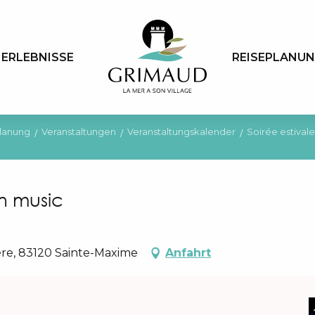
ERLEBNISSE
REISEPLANU
lanung
Veranstaltungen
Veranstaltungskalender
Soirée estival
n music
ère, 83120 Sainte-Maxime
Anfahrt