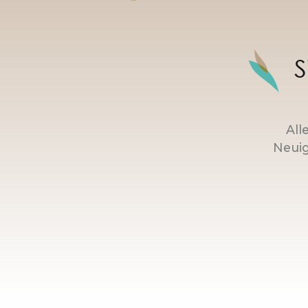
S
All
Neuig