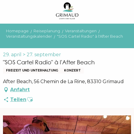
Aller
au
contenu
principal
Homepage
Reiseplanung
Veranstaltungen
Veranstaltungskalender
"SOS Cartel Radio" à l'After Beach
29. april > 27. september
"SOS Cartel Radio" à l'After Beach
FREIZEIT UND UNTERHALTUNG
KONZERT
After Beach, 56 Chemin de La Rine, 83310 Grimaud
Anfahrt
Ajouter aux favoris
Teilen