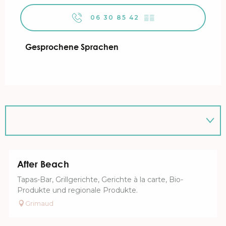
06 30 85 42
▒▒
Gesprochene Sprachen
Gesprochene Sprachen
After Beach
Tapas-Bar, Grillgerichte, Gerichte à la carte, Bio-
Produkte und regionale Produkte.
Grimaud