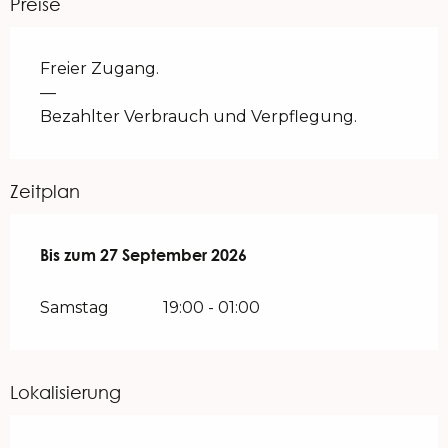
Preise
Freier Zugang.
—
Bezahlter Verbrauch und Verpflegung.
Zeitplan
vom
Bis zum
29 April 2026
27 September 2026
bis zum
27 September 2026
Samstag
19:00 - 01:00
Lokalisierung