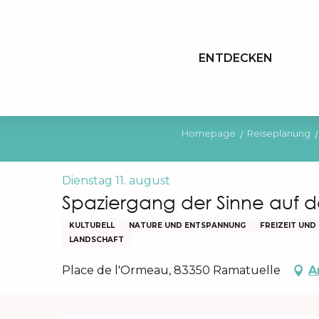
Aller
au
contenu
ENTDECKEN
principal
Homepage
Reiseplanung
Dienstag 11. august
Spaziergang der Sinne auf 
KULTURELL
NATURE UND ENTSPANNUNG
FREIZEIT UN
LANDSCHAFT
Place de l'Ormeau, 83350 Ramatuelle
A