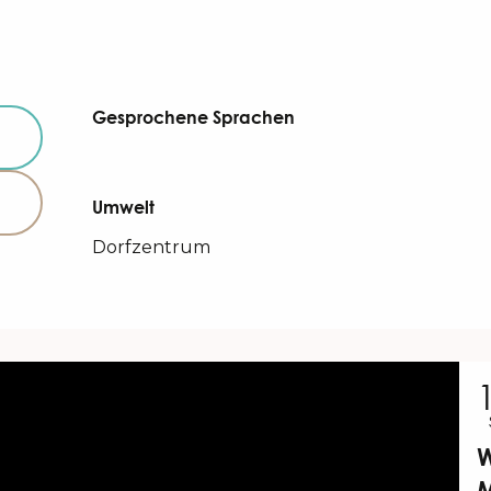
Gesprochene Sprachen
Gesprochene Sprachen
Umwelt
Umwelt
Dorfzentrum
W
M