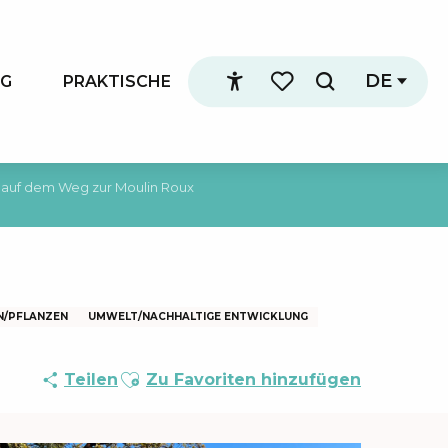
DE
NG
PRAKTISCHE
Suche
Accessibilité
Voir les favoris
 auf dem Weg zur Moulin Roux
N/PFLANZEN
UMWELT/NACHHALTIGE ENTWICKLUNG
Ajouter aux favoris
Teilen
Zu Favoriten hinzufügen