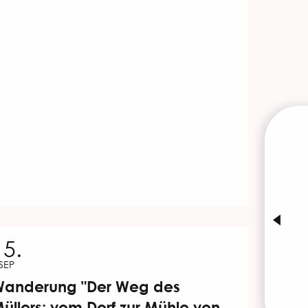
15.
SEP
anderung "Der Weg des
üllers: vom Dorf zur Mühle von