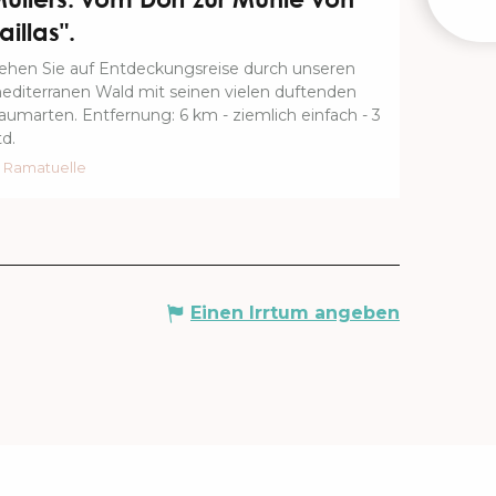
VERA
aillas".
ehen Sie auf Entdeckungsreise durch unseren
editerranen Wald mit seinen vielen duftenden
aumarten. Entfernung: 6 km - ziemlich einfach - 3
td.
Ramatuelle
Einen Irrtum angeben