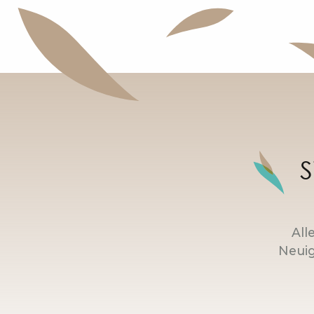
S
All
Neuig