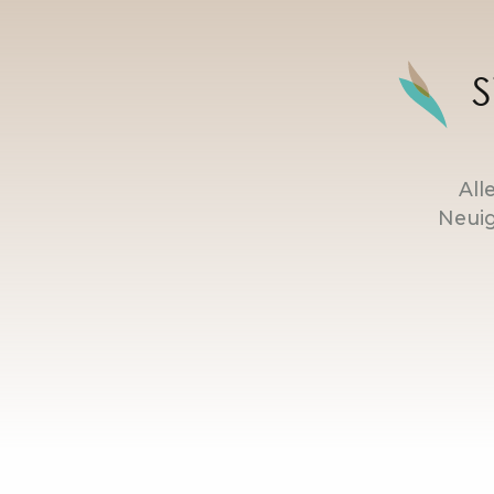
S
All
Neuig