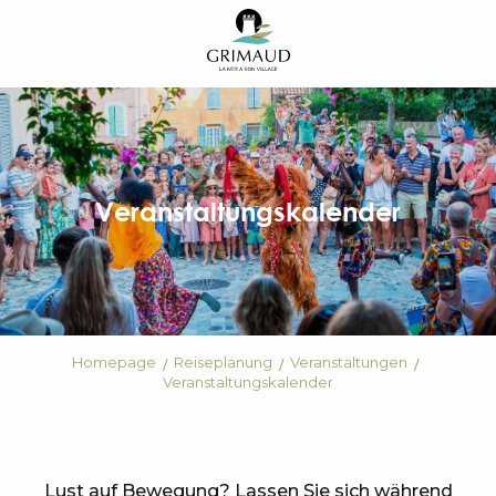
Aller
au
contenu
principal
Veranstaltungskalender
Homepage
Reiseplanung
Veranstaltungen
Veranstaltungskalender
Lust auf Bewegung? Lassen Sie sich während