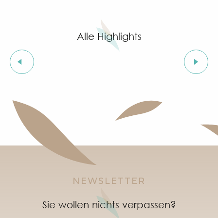
Ausstellung von Siegward Sprotte & Stefan Szczesny
Aperitif & Tapas unter dem Pinienwald & music live
Cartel del Chipo à l'After Beach
Alle Highlights
Grimaud Art Urbain - Street-Art-Festival
Ausstellung „Jungle indienne“ mit Stammeskunst v
Geführte Tour durch das Dorf Grimaud (private Füh
Ausstellungen
Ausstellung „Das Schloss von Grimaud“
Einführungskurse in die provenzalische Sprache
Orientierungsläufe im Dorf Grimaud
"SOS Cartel Radio" à l'After Beach
NEWSLETTER
Sie wollen nichts verpassen?