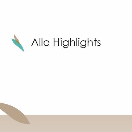
Alle Highlights
Der Markt „Trüffel im Fest“
on Sunny Sandhu
rung)