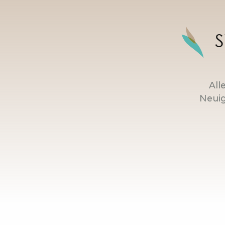
S
All
Neuig