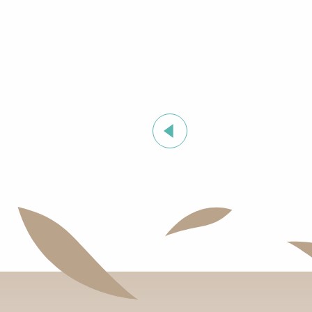
Konzert in der Oasis Esperanza
Sommerliche Sportanimationen in Grimaud
Summer for ever – Golf-Veranstaltungen bei Golf Up
Kino im Schloss
Stage de golf pour enfants à Golf Up
Ausstellung von Siegward Sprotte & Stefan Szczesny
Aperitif & Tapas unter dem Pinienwald & music live
Soirée "Latinight" à l'After Beach
Grimaud Art Urbain - Street-Art-Festival
Ausstellung „Jungle indienne“ mit Stammeskunst v
Geführte Tour durch das Dorf Grimaud (private Füh
Wochenmarkt Port Grimaud