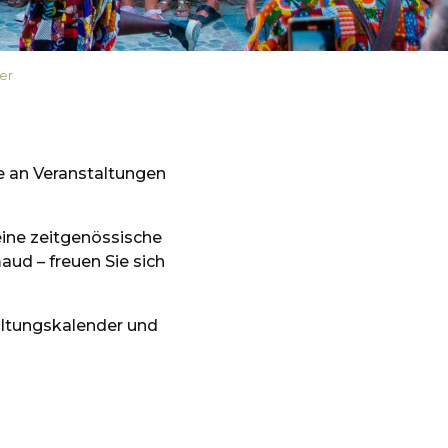
er
e an Veranstaltungen
 eine zeitgenössische
aud – freuen Sie sich
taltungskalender und
x favoris