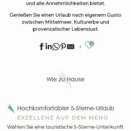
und alle Annehmlichkeiten bietet.
Genießen Sie einen Urlaub nach eigenem Gusto
zwischen Mittelmeer, Kulturerbe und
provenzalischer Lebenslust.
Ajouter au
Frau Pezzano Martine – Villa mit Meerblick
Mas Petite Jeanne – Haus Les Oliviers
Villa Les Palmiers
Wie zu Hause
Mas Petite Jeanne – Ferienwohnung Les Bambous
Mas Petite Jeanne – Ferienwohnung Volubilis
La Ruine - Mme RIECHELMANN
Villa Rivage
Hochkomfortabler 5-Sterne-Urlaub
La Bastide des Vignaux
Frau MARRIE France- Haus 4 Schlafzimmer mit Pool mi
EXZELLENZ AUF DEM MENÜ
Villa Les Camphriers
Wählen Sie eine touristische 5-Sterne-Unterkunft
Frau BADIEU Marie - Atypische Villa mit Pool