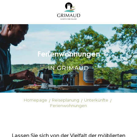
Aller
au
contenu
principal
Ferienwohnungen
IN GRIMAUD
Homepage
Reiseplanung
Unterkünfte
Ferienwohnungen
Lassen Sie sich von der Vielfalt der möblierten